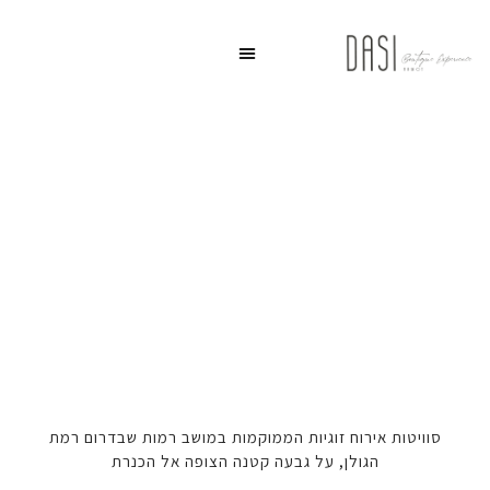
GREEN, יחידת האירוח הזוגית
BOUTIQUE, סוויטת האירוח היוקרתית​
סוויטות אירוח זוגיות הממוקמות במושב רמות שבדרום רמת
הגולן, על גבעה קטנה הצופה אל הכנרת